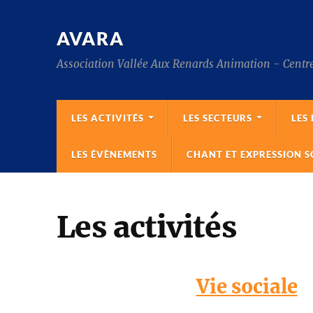
AVARA
Association Vallée Aux Renards Animation - Centre
LES ACTIVITÉS
LES SECTEURS
LES
LES ÉVÈNEMENTS
CHANT ET EXPRESSION S
Les activités
Vie sociale