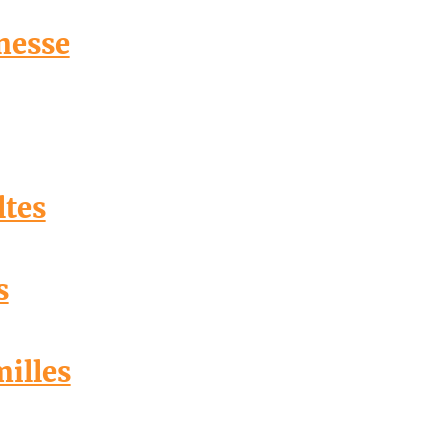
nesse
ltes
s
milles