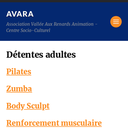
AVARA
Association Vallée Aux Renards Animation -
Centre Socio-Culturel
Détentes adultes
Pilates
Zumba
Body Sculpt
Renforcement musculaire