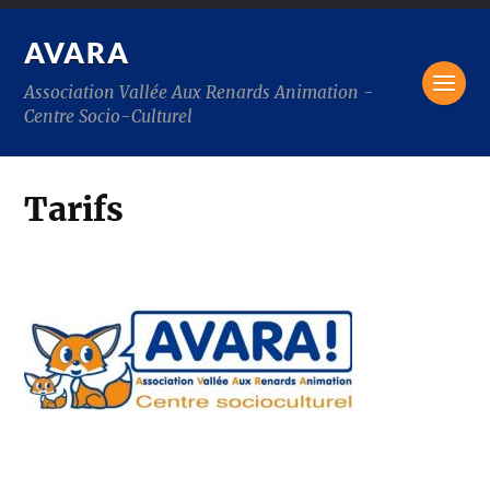
AVARA
Association Vallée Aux Renards Animation -
Centre Socio-Culturel
Tarifs