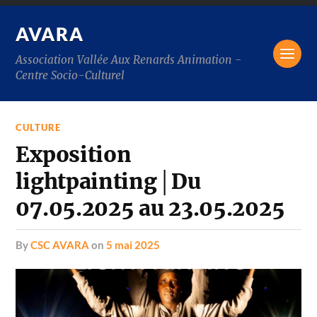
AVARA
Association Vallée Aux Renards Animation -
Centre Socio-Culturel
CULTURE
Exposition
lightpainting│Du
07.05.2025 au 23.05.2025
by
CSC AVARA
on
5 mai 2025