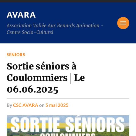
AVARA
Association Vallée Aux Renards Animation -
Centre Socio-Culturel
SENIORS
Sortie séniors à
Coulommiers│Le
06.06.2025
by
CSC AVARA
on
5 mai 2025